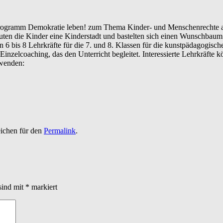
rogramm Demokratie leben! zum Thema Kinder- und Menschenrechte au
uten die Kinder eine Kinderstadt und bastelten sich einen Wunschbau
 6 bis 8 Lehrkräfte für die 7. und 8. Klassen für die kunstpädagogis
inzelcoaching, das den Unterricht begleitet. Interessierte Lehrkräfte
 wenden:
eichen für den
Permalink
.
sind mit
*
markiert