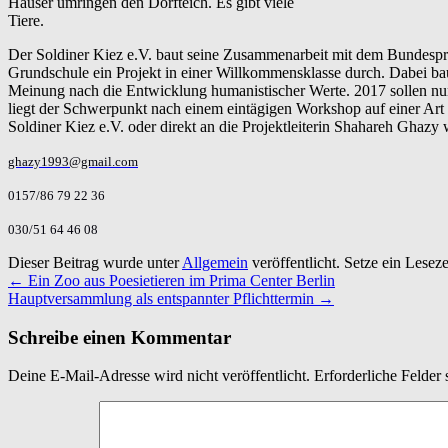
Häuser umringen den Dorfteich. Es gibt viele
Tiere.
Der Soldiner Kiez e.V. baut seine Zusammenarbeit mit dem Bundesp
Grundschule ein Projekt in einer Willkommensklasse durch. Dabei ba
Meinung nach die Entwicklung humanistischer Werte. 2017 sollen nun
liegt der Schwerpunkt nach einem eintägigen Workshop auf einer Art E
Soldiner Kiez e.V. oder direkt an die Projektleiterin Shahareh Ghazy
ghazy1993@gmail.com
0157/86 79 22 36
030/51 64 46 08
Dieser Beitrag wurde unter
Allgemein
veröffentlicht. Setze ein Lesez
←
Ein Zoo aus Poesietieren im Prima Center Berlin
Hauptversammlung als entspannter Pflichttermin
→
Schreibe einen Kommentar
Deine E-Mail-Adresse wird nicht veröffentlicht.
Erforderliche Felder 