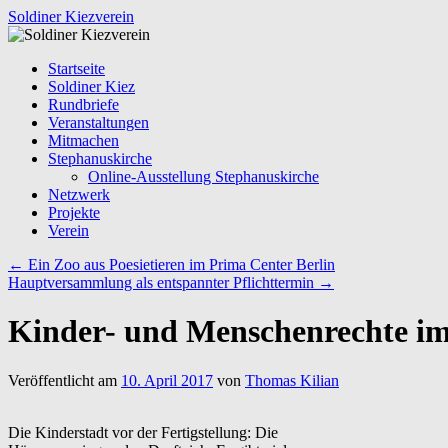
Zum
Soldiner Kiezverein
Inhalt
springen
Startseite
Soldiner Kiez
Rundbriefe
Veranstaltungen
Mitmachen
Stephanuskirche
Online-Ausstellung Stephanuskirche
Netzwerk
Projekte
Verein
←
Ein Zoo aus Poesietieren im Prima Center Berlin
Hauptversammlung als entspannter Pflichttermin
→
Kinder- und Menschenrechte im
Veröffentlicht am
10. April 2017
von
Thomas Kilian
Die Kinderstadt vor der Fertigstellung: Die