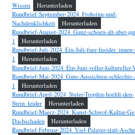
Wissen
Herunterladen
Rundbrief-September-2024_Frohsinn-und-
Nachdenklichkeit
Herunterladen
Rundbrief-August-2024_Ganz-schoen-alt-aber-gu
1
Herunterladen
Rundbrief-Juli-2024_Ein-Juli-fuer-Insider_innen
1
Herunterladen
Rundbrief-Juni-2024_Ein-Juni-voller-kultureller-V
Rundbrief-Mai-2024_Gute-Aussichten-schlechte-
1
Herunterladen
Rundbrief-April-2024_Steter-Tropfen-hoehlt-den-
Stein_leider
Herunterladen
Rundbrief-Maerz-2024_Kunst-Schwof-Kultur-Ges
Dachschaden
Herunterladen
Rundbrief-Februar-2024_Viel-Palaver-statt-Asch